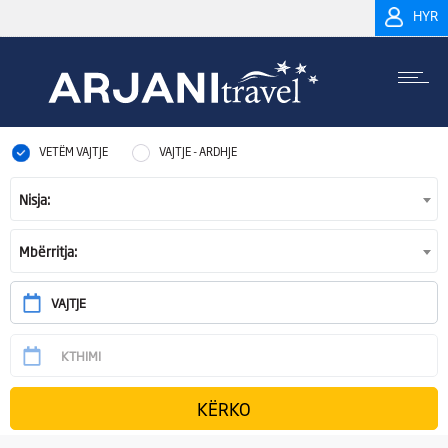
HYR
VETËM VAJTJE
VAJTJE - ARDHJE
Nisja:
Mbërritja: