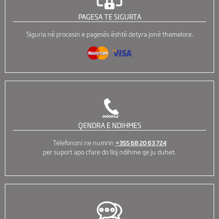
PAGESA TE SIGURTA
Siguria në procesin e pagesës është detyra jonë themelore.
QENDRA E NDIHMES
Telefononi ne numrin
+355 68 20 63 724
per suport apo cfare do lloj ndihme qe ju duhet.