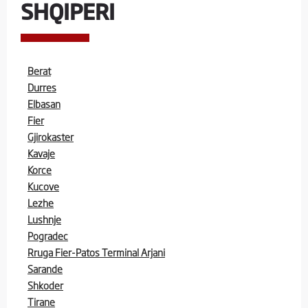
SHQIPERI
Berat
Durres
Elbasan
Fier
Gjirokaster
Kavaje
Korce
Kucove
Lezhe
Lushnje
Pogradec
Rruga Fier-Patos Terminal Arjani
Sarande
Shkoder
Tirane