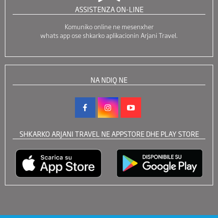
ASSISTENZA ON-LINE
Komuniko online ne mesenxher
whats app ose shkarko aplikacionin Arjani Travel.
NA NDIQ NE
SHKARKO ARJANI TRAVEL NE APPSTORE DHE PLAY STORE