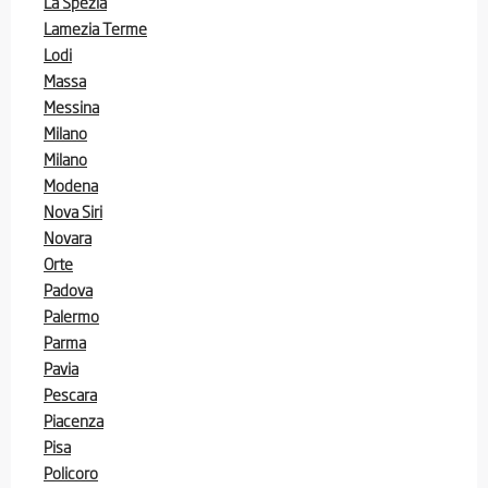
La Spezia
Lamezia Terme
Lodi
Massa
Messina
Milano
Milano
Modena
Nova Siri
Novara
Orte
Padova
Palermo
Parma
Pavia
Pescara
Piacenza
Pisa
Policoro