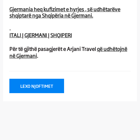
Gjermania heq kufizimet e hyrjes
, së udhëtarëve
shqiptarë nga Shqipëria në Gjermani.
.
ITALI
|
GJERMANI
|
SHQIPERI​
Për të gjithë pasagjerët e Arjani Travel
që udhëtojnë
në Gjermani
.
LEXO NJOFTIMET