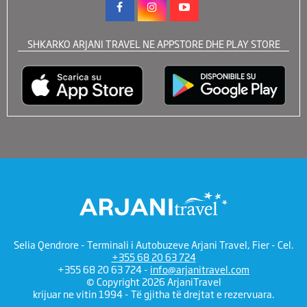
SHKARKO ARJANI TRAVEL NE APPSTORE DHE PLAY STORE
Selia Qendrore - Terminali i Autobuzeve Arjani Travel, Fier - Cel.
+355 68 20 63 724
+355 68 20 63 724 -
info@arjanitravel.com
© Copyright 2026 ArjaniTravel
krijuar ne vitin 1994 - Të gjitha të drejtat e rezervuara.