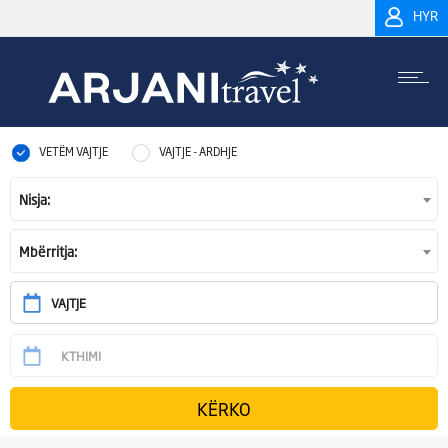
HYR
VETËM VAJTJE
VAJTJE - ARDHJE
Nisja:
Mbërritja: