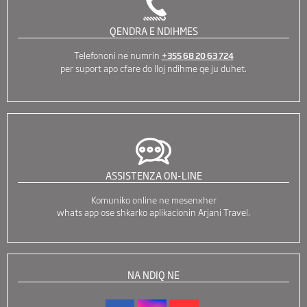
QENDRA E NDIHMES
Telefononi ne numrin
+355 68 20 63 724
per suport apo cfare do lloj ndihme qe ju duhet.
ASSISTENZA ON-LINE
Komuniko online ne mesenxher
whats app ose shkarko aplikacionin Arjani Travel.
NA NDIQ NE