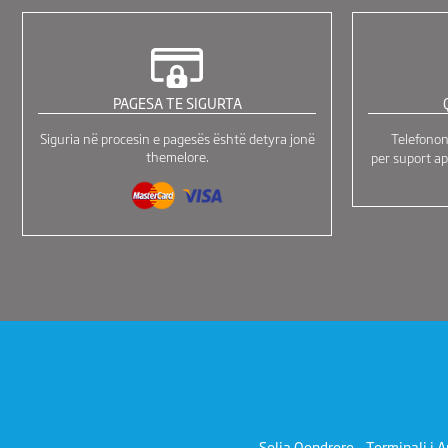
PAGESA TE SIGURTA
Siguria në procesin e pagesës është detyra jonë
Telefono
themelore.
per suport ap
Selia Qendrore - Terminali i A