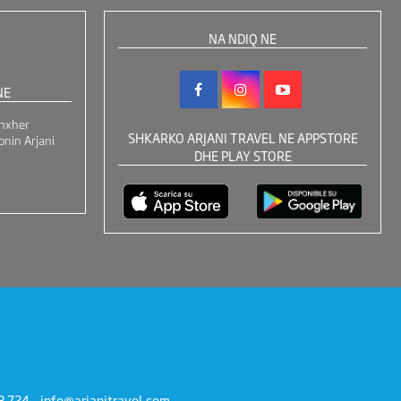
NA NDIQ NE
NE
nxher
SHKARKO ARJANI TRAVEL NE APPSTORE
onin Arjani
DHE PLAY STORE
3 724 -
info@arjanitravel.com