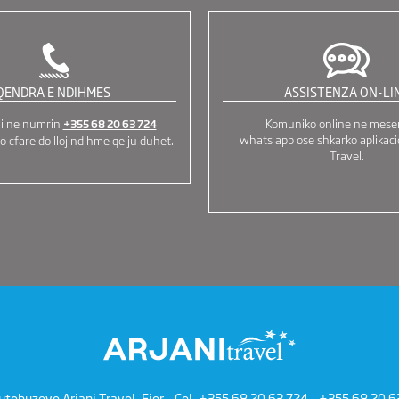
QENDRA E NDIHMES
ASSISTENZA ON-LI
ni ne numrin
Komuniko online ne mese
+355 68 20 63 724
whats app ose shkarko aplikaci
o cfare do lloj ndihme qe ju duhet.
Travel.
utobuzeve Arjani Travel, Fier - Cel.
+355 68 20 63 724
-
+355 68 20 6