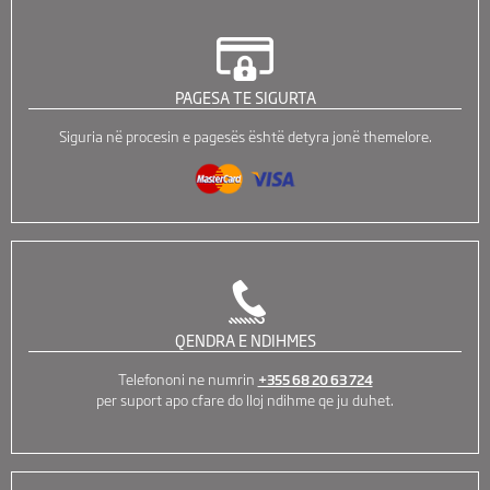
PAGESA TE SIGURTA
Siguria në procesin e pagesës është detyra jonë themelore.
QENDRA E NDIHMES
Telefononi ne numrin
+355 68 20 63 724
per suport apo cfare do lloj ndihme qe ju duhet.