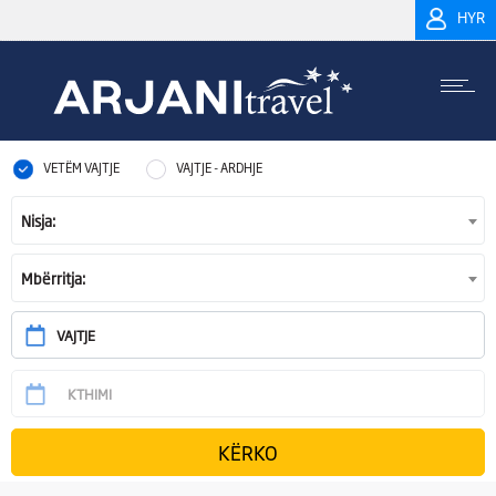
HYR
VETËM VAJTJE
VAJTJE - ARDHJE
Nisja:
Mbërritja: