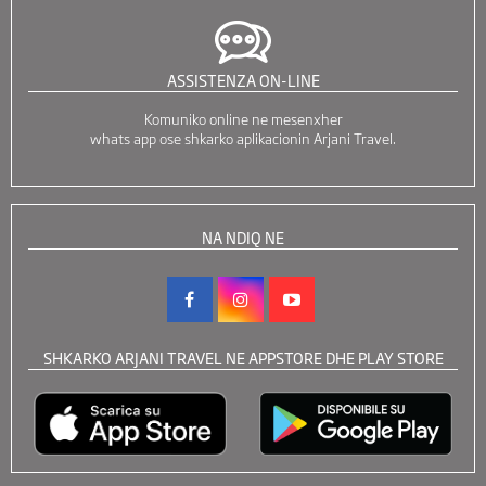
ASSISTENZA ON-LINE
Komuniko online ne mesenxher
whats app ose shkarko aplikacionin Arjani Travel.
NA NDIQ NE
SHKARKO ARJANI TRAVEL NE APPSTORE DHE PLAY STORE