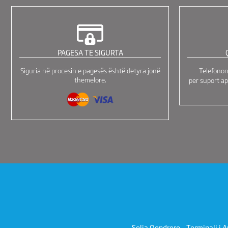
PAGESA TE SIGURTA
Siguria në procesin e pagesës është detyra jonë
Telefono
themelore.
per suport ap
Selia Qendrore - Terminali i A