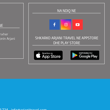
NA NDIQ NE
NE
nxher
SHKARKO ARJANI TRAVEL NE APPSTORE
onin Arjani
DHE PLAY STORE
3 724 -
info@arjanitravel.com