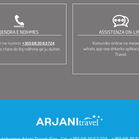
QENDRA E NDIHMES
ASSISTENZA ON-LI
ni ne numrin
Komuniko online ne mese
+355 68 20 63 724
whats app ose shkarko aplikaci
o cfare do lloj ndihme qe ju duhet.
Travel.
utobuzeve Arjani Travel, Fier - Cel.
+355 68 20 63 724
-
+355 68 20 6