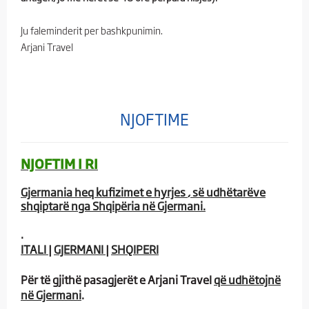
Ju faleminderit per bashkpunimin.
Arjani Travel
NJOFTIME
NJOFTIM I RI
Gjermania heq kufizimet e hyrjes
, së udhëtarëve
shqiptarë nga Shqipëria në Gjermani.
.
ITALI
|
GJERMANI
|
SHQIPERI​
Për të gjithë pasagjerët e Arjani Travel
që udhëtojnë
në Gjermani
.