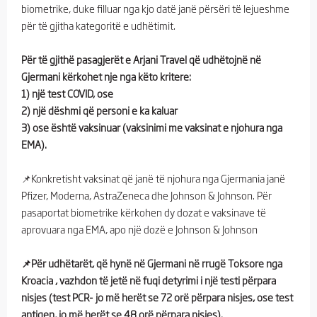
biometrike, duke filluar nga kjo datë janë përsëri të lejueshme
për të gjitha kategoritë e udhëtimit.
Për të gjithë pasagjerët e Arjani Travel që udhëtojnë në
Gjermani kërkohet nje nga këto kritere:
1) një test COVID, ose
2) një dëshmi që personi e ka kaluar
3) ose është vaksinuar (vaksinimi me vaksinat e njohura nga
EMA).
📌Konkretisht vaksinat që janë të njohura nga Gjermania janë
Pfizer, Moderna, AstraZeneca dhe Johnson & Johnson. Për
pasaportat biometrike kërkohen dy dozat e vaksinave të
aprovuara nga EMA, apo një dozë e Johnson & Johnson
📌Për udhëtarët, që hynë në Gjermani në rrugë Toksore nga
Kroacia , vazhdon të jetë në fuqi detyrimi i një testi përpara
nisjes (test PCR- jo më herët se 72 orë përpara nisjes, ose test
antigen, jo më herët se 48 orë përpara nisjes).