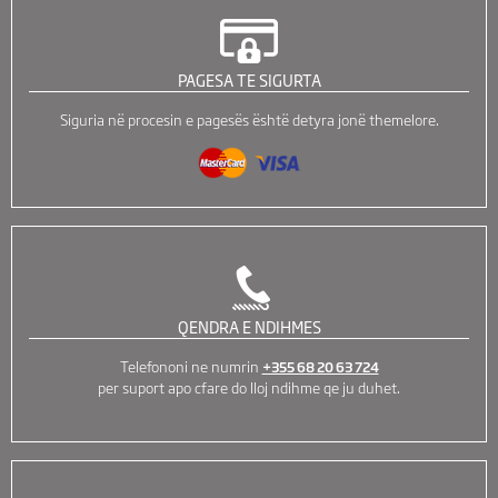
PAGESA TE SIGURTA
Siguria në procesin e pagesës është detyra jonë themelore.
QENDRA E NDIHMES
Telefononi ne numrin
+355 68 20 63 724
per suport apo cfare do lloj ndihme qe ju duhet.