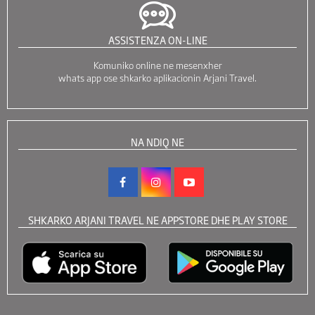
ASSISTENZA ON-LINE
Komuniko online ne mesenxher
whats app ose shkarko aplikacionin Arjani Travel.
NA NDIQ NE
SHKARKO ARJANI TRAVEL NE APPSTORE DHE PLAY STORE