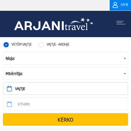
HYR
VETËM VAJTJE
VAJTJE - ARDHJE
Nisja:
Mbërritja: