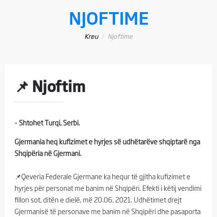
NJOFTIME
Kreu
Njoftime
📌 Njoftim
- Shtohet Turqi, Serbi.
Gjermania heq kufizimet e hyrjes së udhëtarëve shqiptarë nga
Shqipëria në Gjermani.
📌Qeveria Federale Gjermane ka hequr të gjitha kufizimet e
hyrjes për personat me banim në Shqipëri. Efekti i këtij vendimi
fillon sot, ditën e dielë, më 20.06. 2021. Udhëtimet drejt
Gjermanisë të personave me banim në Shqipëri dhe pasaporta