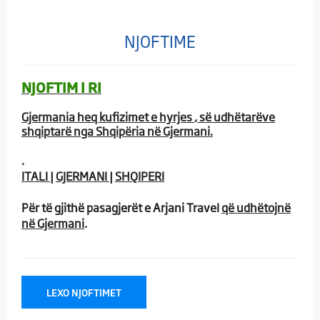
NJOFTIME
NJOFTIM I RI
Gjermania heq kufizimet e hyrjes
, së udhëtarëve
shqiptarë nga Shqipëria në Gjermani.
.
ITALI
|
GJERMANI
|
SHQIPERI
Për të gjithë pasagjerët e Arjani Travel
që udhëtojnë
në Gjermani
.
LEXO NJOFTIMET