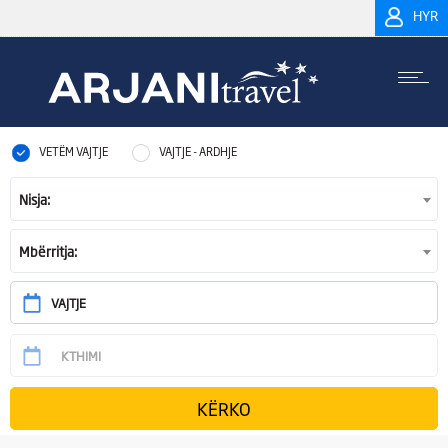
HYR
VETËM VAJTJE
VAJTJE - ARDHJE
Nisja:
Mbërritja: