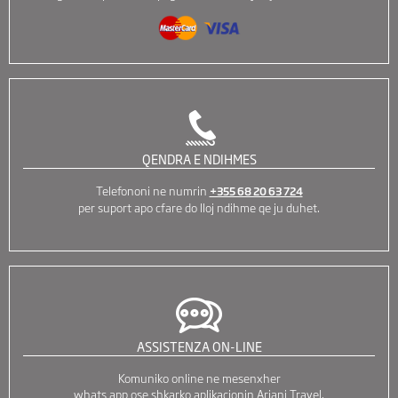
QENDRA E NDIHMES
Telefononi ne numrin
+355 68 20 63 724
per suport apo cfare do lloj ndihme qe ju duhet.
ASSISTENZA ON-LINE
Komuniko online ne mesenxher
whats app ose shkarko aplikacionin Arjani Travel.